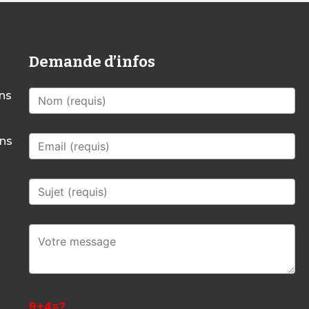
Demande d’infos
mns
mns
9+4=?