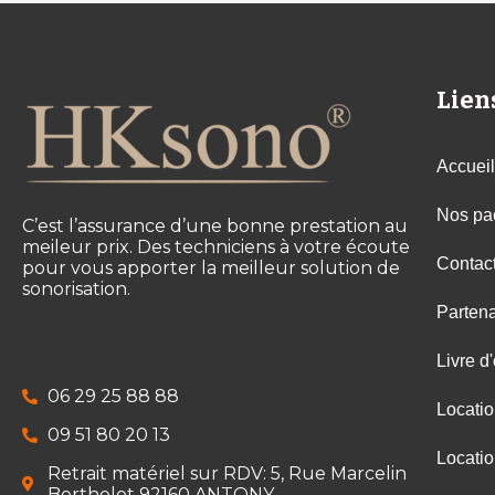
Lien
Accueil
Nos pa
C’est l’assurance d’une bonne prestation au
meileur prix. Des techniciens à votre écoute
Contac
pour vous apporter la meilleur solution de
sonorisation.
Partena
Livre d'
06 29 25 88 88
Locati
09 51 80 20 13
Locati
Retrait matériel sur RDV: 5, Rue Marcelin
Berthelot 92160 ANTONY