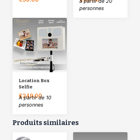
à partir de 20
personnes
Location Box
Selfie
€
249.00
A partir de 10
personnes
Produits similaires