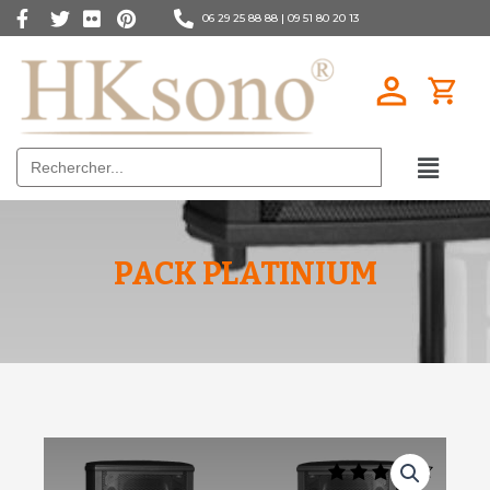
06 29 25 88 88 |
09 51 80 20 13
Search
for:
PACK PLATINIUM