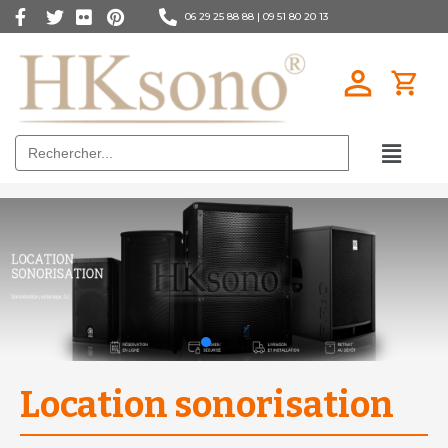
06 29 25 88 88 |
09 51 80 20 13
Search
for:
Location sonorisation