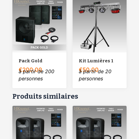
Pack Gold
Kit Lumières 1
€
200.00
€
50.00
à partir de 200
à partir de 20
personnes
personnes
Produits similaires