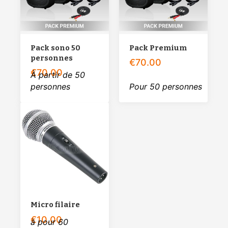
Pack sono 50
Pack Premium
personnes
€
70.00
€
70.00
À partir de 50
personnes
Pour 50 personnes
Micro filaire
€
10.00
à pour 60