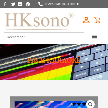
06 29 25 88 88 |
09 51 80 20 13
Search
for:
PACK KARAOKÉ