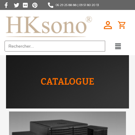
06 29 25 88 88 |
09 51 80 20 13
Search
for:
CATALOGUE