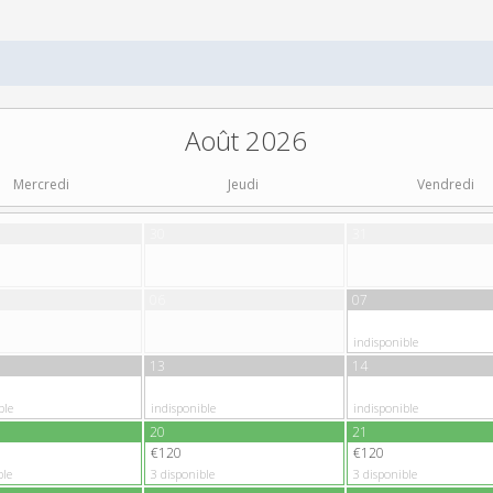
Août 2026
Mercredi
Jeudi
Vendredi
30
31
06
07
indisponible
13
14
ble
indisponible
indisponible
20
21
€120
€120
ble
3
disponible
3
disponible