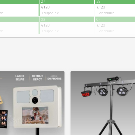
27
28
€120
€120
ble
3
disponible
3
disponible
03
04
€120
€120
ble
3
disponible
3
disponible