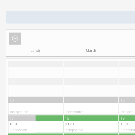
Description
Composition
Options
Conditions
Lundi
Mardi
27
28
29
03
04
05
10
11
12
indisponible
indisponible
indisponi
17
18
19
€120
€120
€120
3
disponible
3
disponible
3
disponi