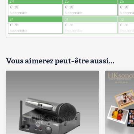
24
25
26
€120
€120
€120
3
disponible
3
disponible
3
disponi
31
01
02
€120
€120
€120
3
disponible
3
disponible
3
disponi
Vous aimerez peut-être aussi…