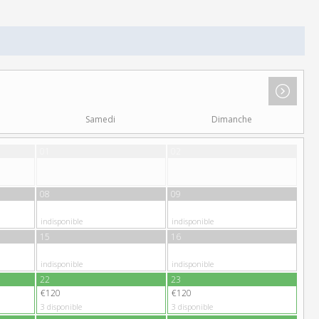
Samedi
Dimanche
01
02
08
09
indisponible
indisponible
15
16
indisponible
indisponible
22
23
€120
€120
3
disponible
3
disponible