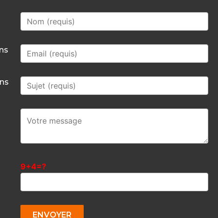
mns
mns
9+4=?