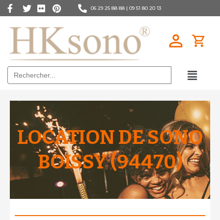
06 29 25 88 88 |
09 51 80 20 13
Search
for:
LOCATION DE SONO
BOISSY (94470)