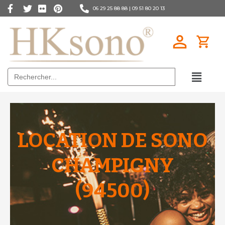
06 29 25 88 88 |
09 51 80 20 13
Search
for:
LOCATION DE SONO
CHAMPIGNY
(94500)