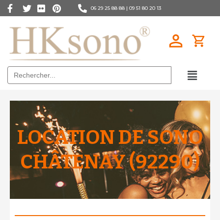
06 29 25 88 88 |
09 51 80 20 13
Search
for:
LOCATION DE SONO
CHÂTENAY (92290)