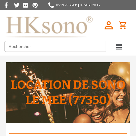
06 29 25 88 88 |
09 51 80 20 13
Search
for:
LOCATION DE SONO
LE MEE (77350)