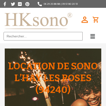
06 29 25 88 88 |
09 51 80 20 13
Search
for:
LOCATION DE SONO
L’HAY LES ROSES
(94240)