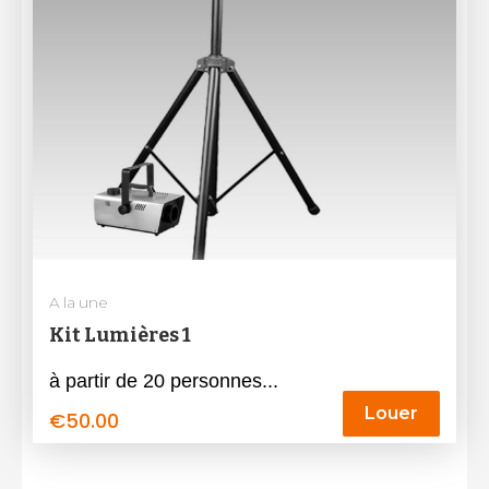
A la une
Kit Lumières 1
à partir de 20 personnes...
Louer
€
50.00