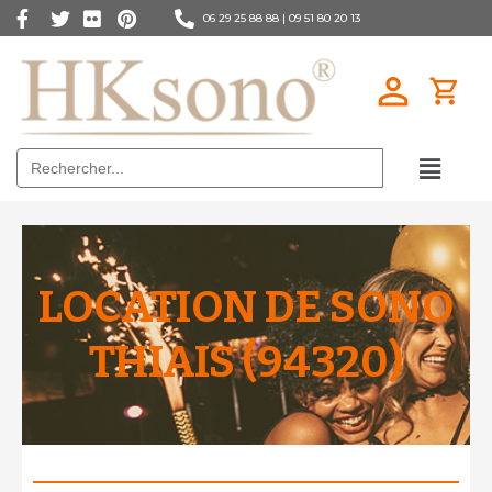
06 29 25 88 88 |
09 51 80 20 13
Search
for:
LOCATION DE SONO
THIAIS (94320)