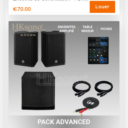
Louer
€
70.00