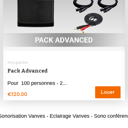
Nos packs
Pack Advanced
Pour 100 personnes - 2...
Louer
€
120.00
orisation Vanves - Eclairage Vanves - Sono conférenc