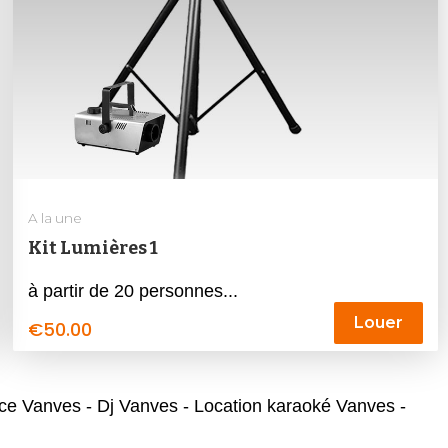
A la une
Kit Lumières 1
à partir de 20 personnes...
Louer
€
50.00
e Vanves - Dj Vanves - Location karaoké Vanves -