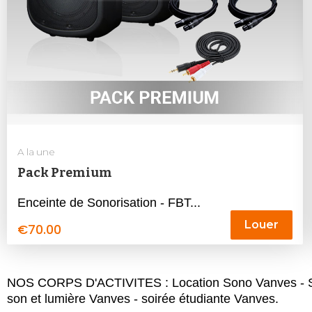
A la une
Pack Premium
Enceinte de Sonorisation - FBT...
Louer
€
70.00
NOS CORPS D'ACTIVITES : Location Sono Vanves - Son
son et lumière Vanves - soirée étudiante Vanves.