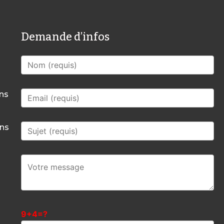
Demande d’infos
mns
mns
9+4=?