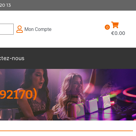
20 13
0
Mon Compte
€
0.00
ctez-nous
92170)