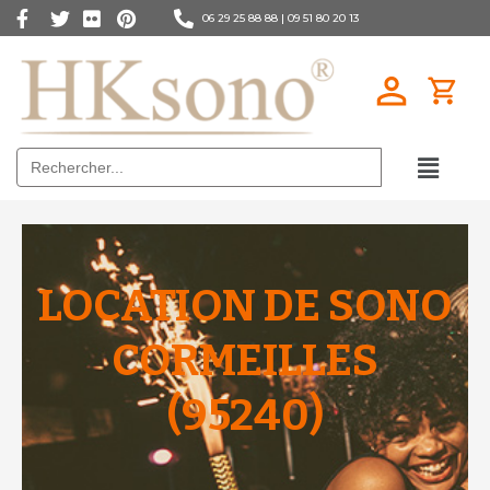
06 29 25 88 88 |
09 51 80 20 13
Search
for:
LOCATION DE SONO
CORMEILLES
(95240)