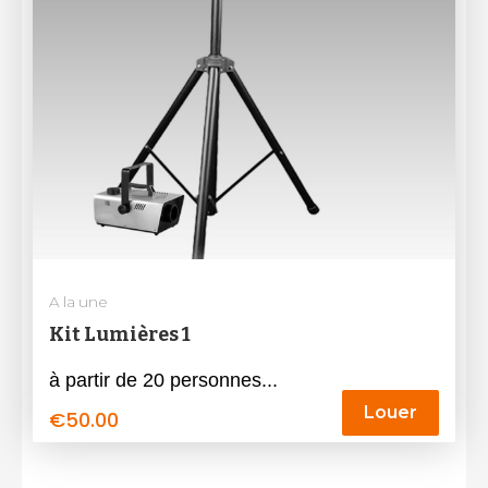
A la une
Kit Lumières 1
à partir de 20 personnes...
Louer
€
50.00