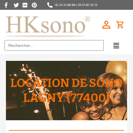
06 29 25 88 88 |
09 51 80 20 13
Search
for:
LOCATION DE SONO
LAGNY (77400)