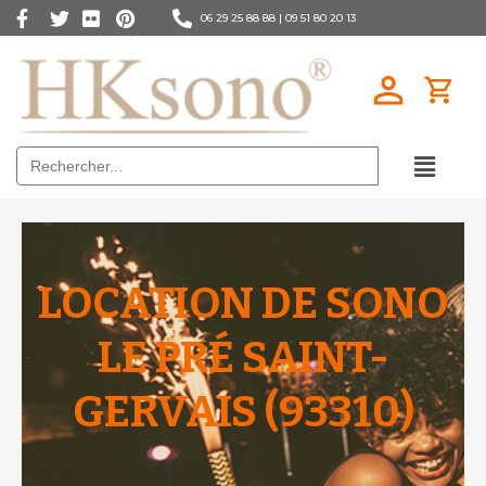
06 29 25 88 88 |
09 51 80 20 13
Search
for:
LOCATION DE SONO
LE PRÉ SAINT-
GERVAIS (93310)