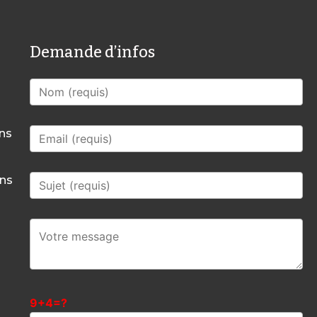
Demande d’infos
mns
mns
9+4=?