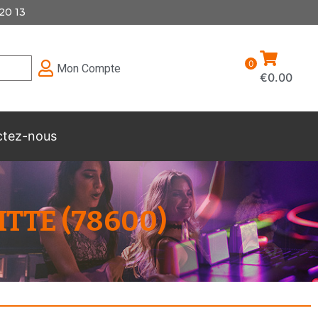
20 13
0
Mon Compte
€
0.00
ctez-nous
TTE (78600)