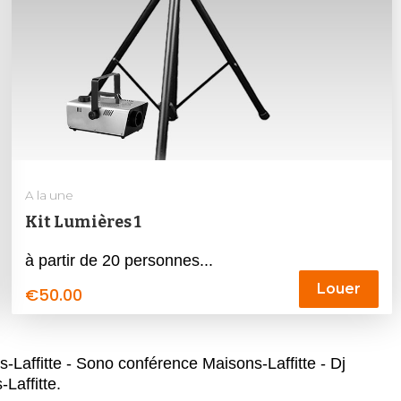
A la une
Kit Lumières 1
à partir de 20 personnes...
Louer
€
50.00
Laffitte - Sono conférence Maisons-Laffitte - Dj
Laffitte.