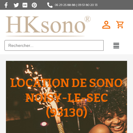
06 29 25 88 88 |
09 51 80 20 13
Search
for:
LOCATION DE SONO
NOISY-LE-SEC
(93130)