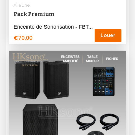
A la une
Pack Premium
Enceinte de Sonorisation - FBT...
Louer
€
70.00