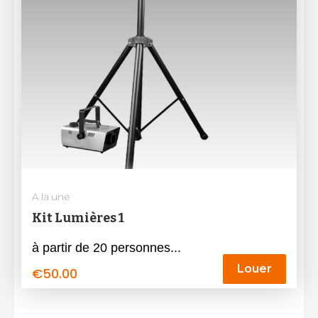
A la une
Kit Lumières 1
à partir de 20 personnes...
Louer
€
50.00