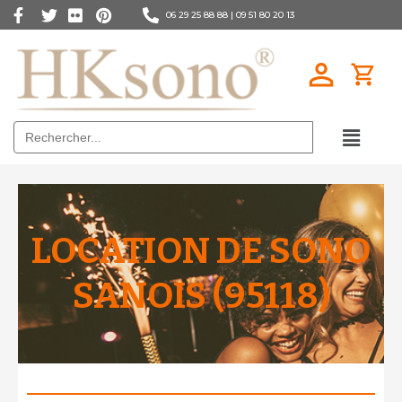
06 29 25 88 88 |
09 51 80 20 13
Search
for:
LOCATION DE SONO
SANOIS (95118)