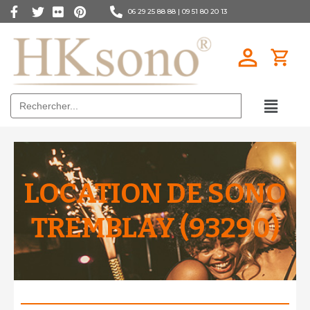
06 29 25 88 88 |
09 51 80 20 13
Search
for:
LOCATION DE SONO
TREMBLAY (93290)