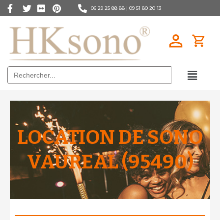
06 29 25 88 88 |
09 51 80 20 13
Search
for:
LOCATION DE SONO
VAUREAL (95490)