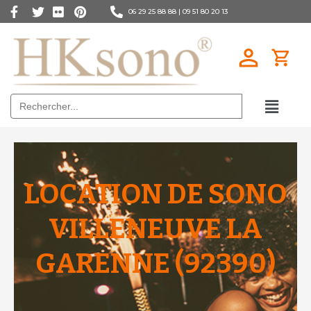
06 29 25 88 88 |
09 51 80 20 13
Search
for:
LOCATION DE SONO
VILLENEUVE LA
GARENNE (92390)