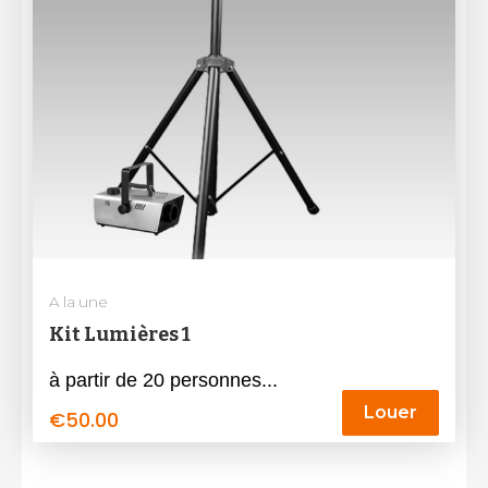
A la une
Kit Lumières 1
à partir de 20 personnes...
Louer
€
50.00