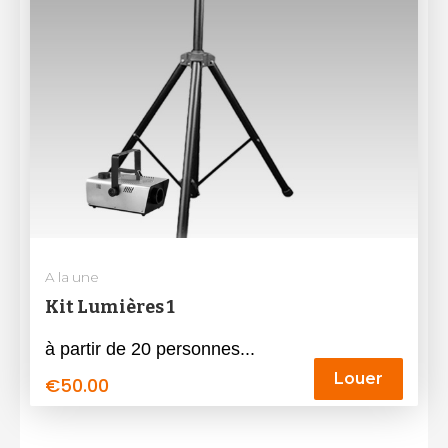
A la une
Kit Lumières 1
à partir de 20 personnes...
Louer
€
50.00