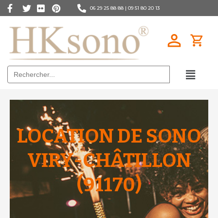
06 29 25 88 88 |
09 51 80 20 13
Search
for:
LOCATION DE SONO
VIRY-CHÂTILLON
(91170)