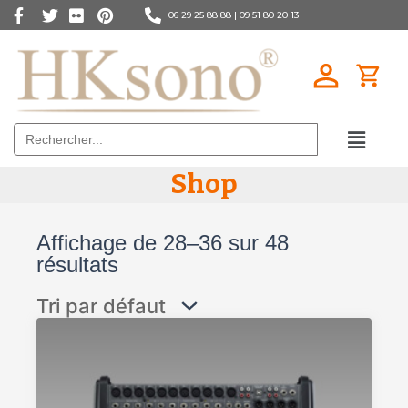
06 29 25 88 88 |
09 51 80 20 13
Search
for:
Shop
Affichage de 28–36 sur 48
résultats