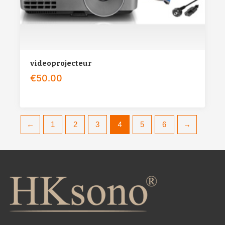
videoprojecteur
€
50.00
4
←
1
2
3
5
6
→