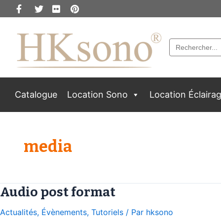
Search
for:
Catalogue
Location Sono
Location Éclaira
media
Audio post format
Actualités
,
Évènements
,
Tutoriels
/ Par
hksono