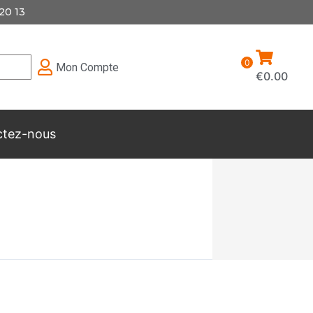
20 13
0
Mon Compte
€
0.00
ctez-nous