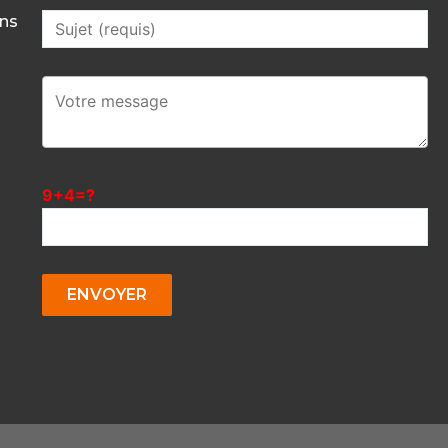
mns
9+4=?