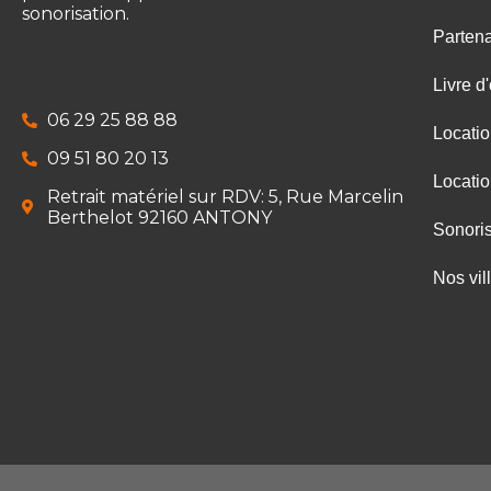
sonorisation.
Partena
Livre d'
06 29 25 88 88
Locati
09 51 80 20 13
Locati
Retrait matériel sur RDV: 5, Rue Marcelin
Berthelot 92160 ANTONY
Sonoris
Nos vil