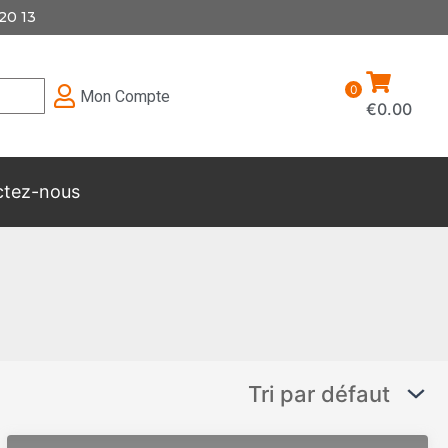
20 13
0
Mon Compte
€
0.00
ctez-nous