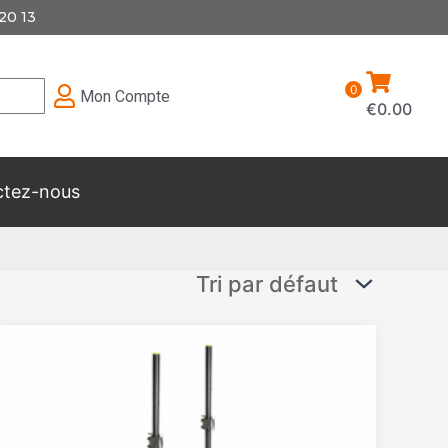
20 13
0
Mon Compte
€
0.00
ctez-nous